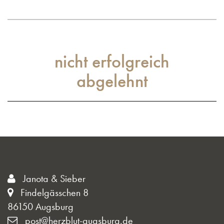
nicht erfolgreich
abgelehnt
Janota & Sieber
Findelgässchen 8
86150 Augsburg
post@herzblut-augsburg.de