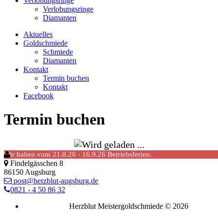
Verlobungsringe
Verlobungsringe
Diamanten
Aktuelles
Goldschmiede
Schmiede
Diamanten
Kontakt
Termin buchen
Kontakt
Facebook
Termin buchen
Wir haben vom 21.8.26 - 16.9.26 Betriebsferien.
Janota & Sieber
Findelgässchen 8
86150 Augsburg
post@herzblut-augsburg.de
0821 - 4 50 86 32
Herzblut Meistergoldschmiede © 2026