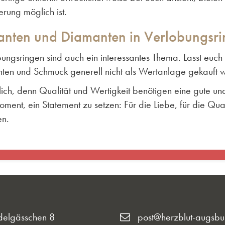
erung möglich ist.
lanten und Diamanten in Verlobungsr
obungsringen sind auch ein interessantes Thema. Lasst eu
anten und Schmuck generell nicht als Wertanlage gekauft 
ich, denn Qualität und Wertigkeit benötigen eine gute u
ment, ein Statement zu setzen: Für die Liebe, für die Qual
en.
delgässchen 8
post@herzblut-augsbu