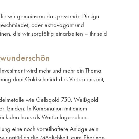
ür die wir gemeinsam das passende Design
dgeschmiedet, oder extravagant und
nen, die wir sorgfältig einarbeiten – ihr seid
v, wunderschön
 Investment wird mehr und mehr ein Thema
lanung dem Goldschmied des Vertrauens mit,
e Edelmetalle wie Gelbgold 750, Weißgold
ert binden. In Kombination mit einem
tück durchaus als Wertanlage sehen.
ng eine noch vorteilhaftere Anlage sein
ir natürlich die Möglichkeit, eure Eheringe