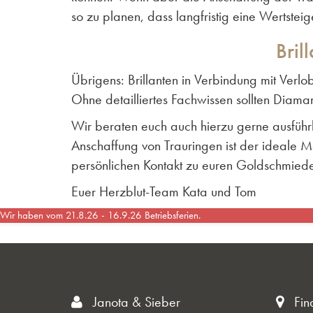
so zu planen, dass langfristig eine Wertsteig
Bril
Übrigens: Brillanten in Verbindung mit Verl
Ohne detailliertes Fachwissen sollten Diam
Wir beraten euch auch hierzu gerne ausführl
Anschaffung von Trauringen ist der ideale Mo
persönlichen Kontakt zu euren Goldschmied
Euer Herzblut-Team Kata und Tom
Wir haben vom 21.8.26 - 16.9.26 Betriebsferien.
Janota & Sieber
Fin