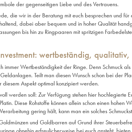
mbole der gegenseitigen Liebe und des Vertrauens.
hiede, die wir in der Beratung mit euch besprechen und f
ckhaltend, dabei aber bequem und in hoher Qualität han
assungen bis hin zu Ringpaaren mit spritzigen Farbedelstei
Investment: wertbeständig, qualitati
h immer Wertbeständigkeit der Ringe. Denn Schmuck als
e Geldanlagen. Teilt man diesen Wunsch schon bei der P
r diesem Aspekt optimal konzipiert werden.
kvoll werden soll: Zur Verfügung stehen hier hochlegiert
latin. Diese Rohstoffe können allein schon einen hohen W
 Verarbeitung gering hält, kann man ein solches Schmucks
Goldmünzen und Goldbarren auf Grund ihrer Steuerbefreiu
inge ohnehin erfreulicherweise bei euch ansteht, bieten w