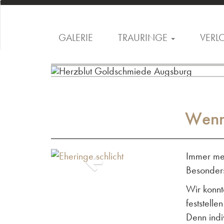
GALERIE
TRAURINGE
VERL
Wenn 
Immer meh
Besonders
Wir konnt
feststell
Denn indi